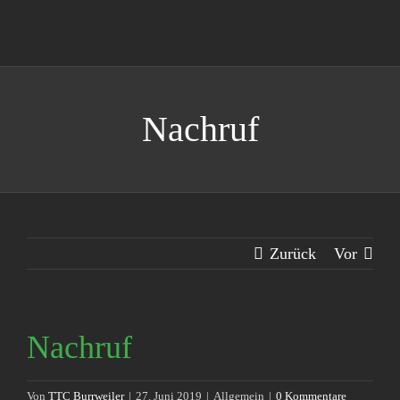
Zum
Inhalt
springen
Nachruf
Zurück
Vor
Nachruf
Von
TTC Burrweiler
|
27. Juni 2019
|
Allgemein
|
0 Kommentare